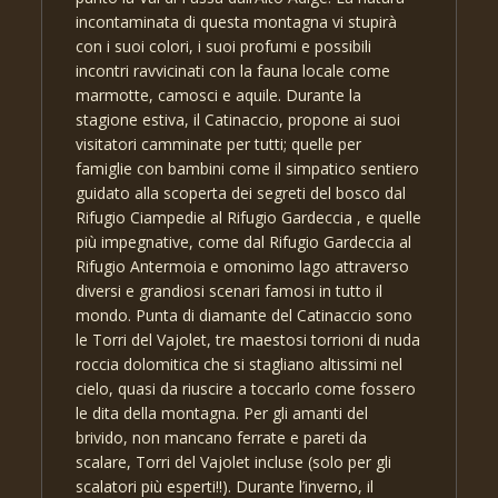
incontaminata di questa montagna vi stupirà
con i suoi colori, i suoi profumi e possibili
incontri ravvicinati con la fauna locale come
marmotte, camosci e aquile. Durante la
stagione estiva, il Catinaccio, propone ai suoi
visitatori camminate per tutti; quelle per
famiglie con bambini come il simpatico sentiero
guidato alla scoperta dei segreti del bosco dal
Rifugio Ciampedie al Rifugio Gardeccia , e quelle
più impegnative, come dal Rifugio Gardeccia al
Rifugio Antermoia e omonimo lago attraverso
diversi e grandiosi scenari famosi in tutto il
mondo. Punta di diamante del Catinaccio sono
le Torri del Vajolet, tre maestosi torrioni di nuda
roccia dolomitica che si stagliano altissimi nel
cielo, quasi da riuscire a toccarlo come fossero
le dita della montagna. Per gli amanti del
brivido, non mancano ferrate e pareti da
scalare, Torri del Vajolet incluse (solo per gli
scalatori più esperti!!). Durante l’inverno, il