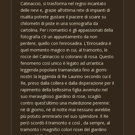
Catinaccio, si trasforma nel regno incantato
delle nevi e, grazie all’ottima rete di impianti di
risalita potrete gustare il piacere di sciare su
chilometri di piste in una scenografia da
cartolina. Per i romantici e gli appassionati della
fotografia c’è un appuntamento da non
perdere, quello con l’enrosadira. L’Enrosadira è
quel momento magico in cui, al tramonto, le
rocce del Catinaccio si colorano di rosa. Questo
fenomeno così unico è legato ad un’antica
leggenda popolare tramandata fino ai giorni
nostri: la leggenda di Re Laurino secondo cui il
Re, preso dalla collera e dalla disperazione per il
rapimento della bellissima figlia avvenuto nel
suo meraviglioso giardino di rose, scagliò
contro quest’ultimo una maledizione perenne:
nè di giorno, nè di notte mai nessuno avrebbe
più potuto ammirarlo nel suo splendore. Il Re
però scordò il tramonto e così , da sempre, al
tramonto i magnifici colori rosei del giardino