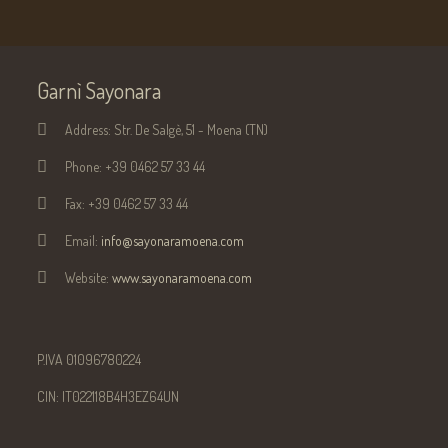
Garnì Sayonara
Address:
Str. De Salgè, 51 - Moena (TN)
Phone:
+39 0462 57 33 44
Fax:
+39 0462 57 33 44
Email:
info@sayonaramoena.com
Website:
www.sayonaramoena.com
P.IVA 01096780224
CIN: IT022118B4H3EZ64UN